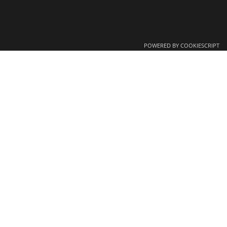
้าเยี่ยมชมศักยภาพห้องปฏิบัติการทดสอบทาง
์ ณ สำนักเครื่องมือวิทยาศาสตร์และการ
POWERED BY COOKIESCRIPT